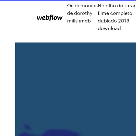
Os demonios
No olho do fura
de dorothy
filme completo
mills imdb
dublado 2018
download