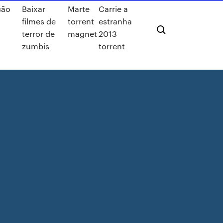
cão
Baixar
Marte
Carrie a
filmes de
torrent
estranha
terror de
magnet
2013
zumbis
torrent